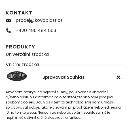
KONTAKT
prodej@kovoplast.cz
+420 495 484 563
PRODUKTY
Univerzální zrcátka
Vnitřní zrcátka
Vnější zrcátka
Spravovat Souhlas
Sady zrcátek
Abychom poskytli co nejlepší služby, používáme k ukládání
Držáky zrcátka
a/nebo přístupu k informacím o zařízení, technologie jako jsou
soubory cookies. Souhlas s těmito technologiemi nám umožní
Příslušenství
zpracovávat údaje, jako je chování při procházení nebo jedinečná
ID na tomto webu. Nesouhlas nebo odvolání souhlasu může
nepříznivě ovlivnit určité vlastnosti a funkce.
DŮLEŽITÉ ODKAZY