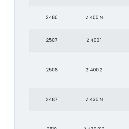
2486
Z 400 N
2507
Z 400.1
2508
Z 400.2
2487
Z 430 N