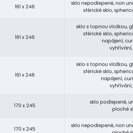
sklo nepodlepené, non und
161 x 246
sférické sklo, spheri
sklo s topnou vložkou, gl
sférické sklo, spheri
161 x 246
napájení, cur
vyhřívání
sklo s topnou vložkou, gl
sférické sklo, spheri
161 x 246
napájení, cur
vyhřívání
sklo podlepené, u
170 x 245
ploché sk
sklo nepodlepené, non und
170 x 245
ploché sk