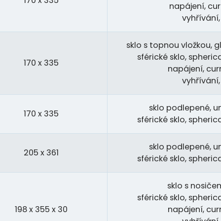
170 x 335
napájení, cur
vyhřívání
sklo s topnou vložkou, gl
sférické sklo, spheri
170 x 335
napájení, cur
vyhřívání
sklo podlepené, u
170 x 335
sférické sklo, spheri
sklo podlepené, u
205 x 361
sférické sklo, spheri
sklo s nosičem
sférické sklo, spheri
198 x 355 x 30
napájení, cur