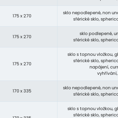
sklo nepodlepené, non und
175 x 270
sférické sklo, spheri
sklo podlepené, u
175 x 270
sférické sklo, spheri
sklo s topnou vložkou, gl
sférické sklo, spheri
175 x 270
napájení, cur
vyhřívání
sklo nepodlepené, non und
170 x 335
sférické sklo, spheri
sklo s topnou vložkou, gl
sférické sklo, spheri