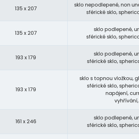
sklo nepodlepené, non und
135 x 207
sférické sklo, spheri
sklo podlepené, u
135 x 207
sférické sklo, spheri
sklo podlepené, u
193 x 179
sférické sklo, spheri
sklo s topnou vložkou, gl
sférické sklo, spheri
193 x 179
napájení, cur
vyhřívání
sklo podlepené, u
161 x 246
sférické sklo, spheri