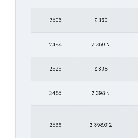
2506
Z 360
2484
Z 360 N
2525
Z 398
2485
Z 398 N
2536
Z 398.012