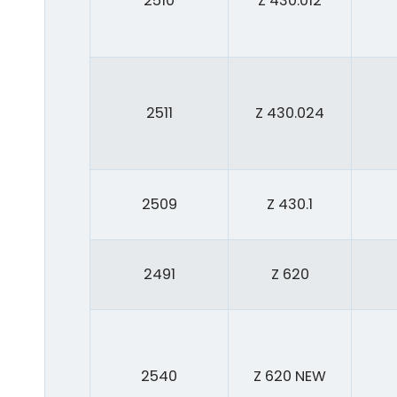
2510
Z 430.012
2511
Z 430.024
2509
Z 430.1
2491
Z 620
2540
Z 620 NEW