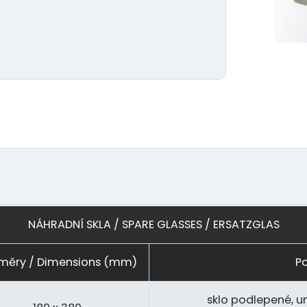
NÁHRADNÍ SKLA / SPARE GLASSES / ERSATZGLAS
měry / Dimensions (mm)
Po
sklo podlepené, u