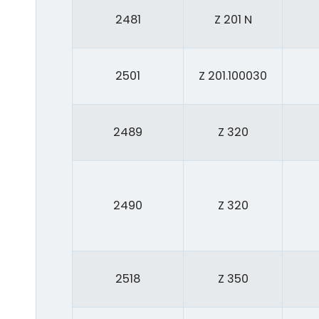
2481
Z 201 N
2501
Z 201.100030
2489
Z 320
2490
Z 320
2518
Z 350