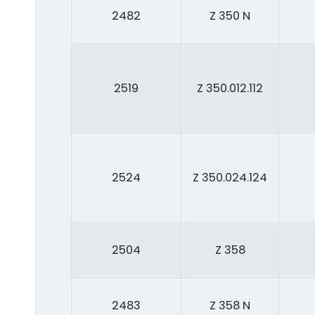
2482
Z 350 N
2519
Z 350.012.112
2524
Z 350.024.124
2504
Z 358
2483
Z 358 N